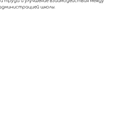
и труда и улучшение взаимодействия между
 администрацией школы.