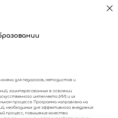
бразовании
начена для педагогов, методистов и
ний, заинтересованных в освоении
скусственного интеллекта (ИИ) и их
льном процессе. Программа направлена на
й, необходимых для эффективного внедрения
ый процесс, повышение качества