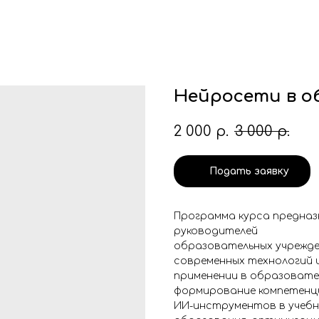
Нейросети в о
2 000
р.
3 000
р.
Подать заявку
Программа курса предназ
руководителей
образовательных учрежде
современных технологий и
применении в образовате
формирование компетенци
ИИ-инструментов в учебн