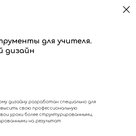
рументы для учителя.
й дизайн
кому дизайну разработан специально для
овысить свою профессиональную
свои уроки более структурированными,
ированными на результат