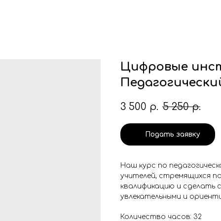
Цифровые инст
Педагогически
3 500
р.
5 250
р.
Подать заявку
Наш курс по педагогичес
учителей, стремящихся п
квалификацию и сделать 
увлекательными и ориент
Количество часов: 32