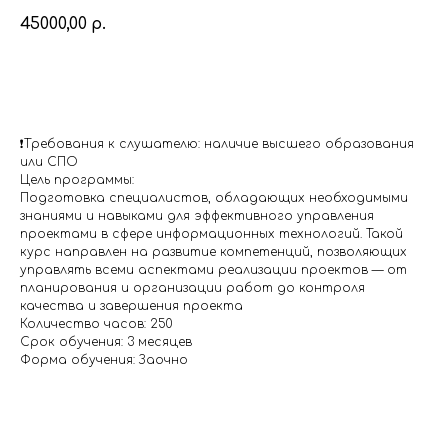
45000,00
р.
Подать заявку
❗️Требования к слушателю: наличие высшего образования
или СПО
Цель программы:
Подготовка специалистов, обладающих необходимыми
знаниями и навыками для эффективного управления
проектами в сфере информационных технологий. Такой
курс направлен на развитие компетенций, позволяющих
управлять всеми аспектами реализации проектов — от
планирования и организации работ до контроля
качества и завершения проекта
Количество часов: 250
Срок обучения: 3 месяцев
Форма обучения: Заочно