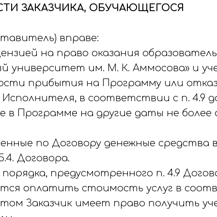
ОСТИ ЗАКАЗЧИКА, ОБУЧАЮЩЕГОСЯ
ставитель) вправе:
ицензией на право оказания образовател
й университет им. М. К. Аммосова» и у
жности прибытия на Программу или отка
Исполнителя, в соответствии с п. 4.9 д
тие в Программе на другие даты не более
аченные по Договору денежные средства в
.4. Договора.
я порядка, предусмотренного п. 4.9 Дог
ется оплатить стоимость услуг в соответс
этом Заказчик имеет право получить у