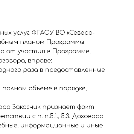
ьных услуг ФГАОУ ВО «Северо-
чебным планом Программы.
за от участия в Программе,
оговора, вправе:
 одного раза в предоставленные
 полном объеме в порядке,
овора Заказчик признает факт
твии с п. п.5.1., 5.3. Договора
чебные, информационные и иные