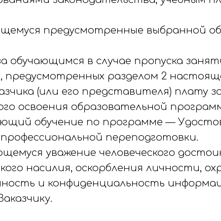
чающемуся предусмотренные выбранной 
 за обучающимся в случае пропуска зан
г, предусмотренных разделом 2 настоящ
азчика (или его представителя) плату з
шного освоения образовательной програ
ющий обучение по программе — Удосто
профессиональной переподготовки.
ающемуся уважение человеческого досто
кого насилия, оскорбления личности, охр
анность и конфиденциальность информац
Заказчику.