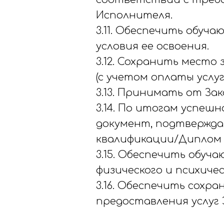
Исполнителя.
3.11. Обеспечить обу
условия ее освоения.
3.12. Сохранить место
(с учетом оплаты услу
3.13. Принимать от Зак
3.14. По итогам успе
документ, подтвержда
квалификации/Диплом 
3.15. Обеспечить обуч
физического и психичес
3.16. Обеспечить сохр
предоставления услуг 