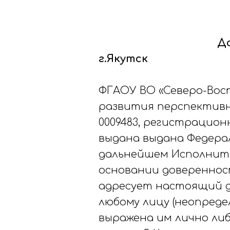
До
г.Якутск
ФГАОУ ВО «Северо-Вос
развития перспективны
0009483, регистрацио
выдана выдана Федерал
дальнейшем Исполните
основании доверенности
адресует настоящий д
любому лицу (неопредел
выражена им лично либ