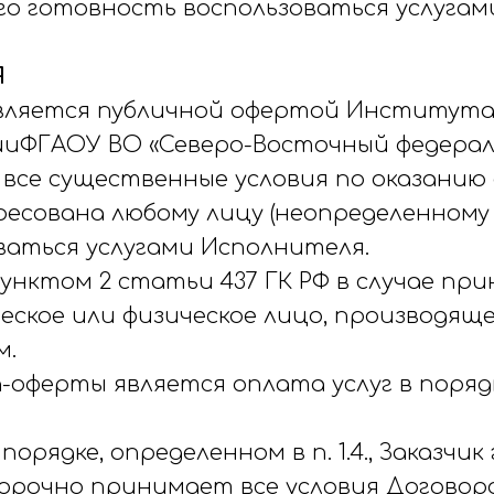
его готовность воспользоваться услуга
Я
 является публичной офертой Институт
ииФГАОУ ВО «Северо-Восточный федераль
все существенные условия по оказанию 
дресована любому лицу (неопределенному 
ваться услугами Исполнителя.
 пунктом 2 статьи 437 ГК РФ в случае пр
еское или физическое лицо, производящ
м.
-оферты является оплата услуг в порядк
 порядке, определенном в п. 1.4., Заказч
орочно принимает все условия Договора 