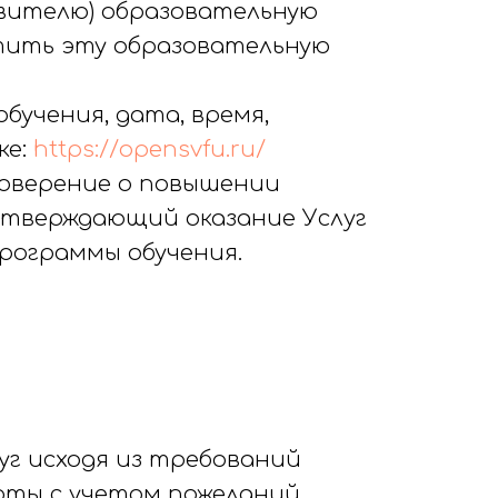
тавителю) образовательную
атить эту образовательную
бучения, дата, время,
ке:
https://opensvfu.ru/
стоверение о повышении
дтверждающий оказание Услуг
рограммы обучения.
уг исходя из требований
рты с учетом пожеланий