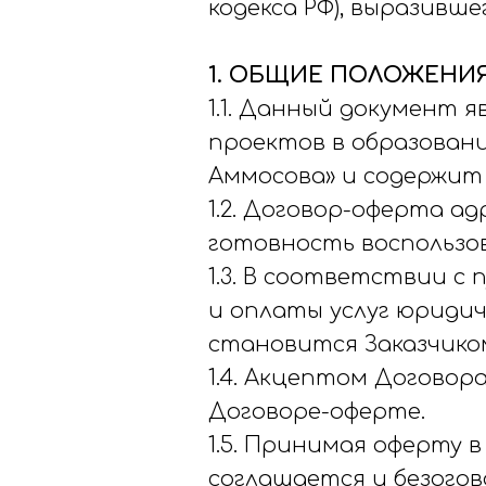
кодекса РФ), выразивш
1. ОБЩИЕ ПОЛОЖЕНИ
1.1. Данный документ
проектов в образован
Аммосова» и содержит 
1.2. Договор-оферта а
готовность воспользо
1.3. В соответствии с
и оплаты услуг юридич
становится Заказчико
1.4. Акцептом Договора
Договоре-оферте.
1.5. Принимая оферту в
соглашается и безогов