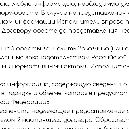
зчика любую информацию, необходимую дл
ору-оферте. В случае непредставления 
иком информации Исполнитель вправе 
о Договору-оферте до представления н
анной оферты зачислить Заказчика (или 
ленные законодательством Российской
ыми нормативными актами Исполнителя
чика информацию, содержащую сведения 
 в порядке и объеме, которые предусмо
кой Федерации».
обеспечить надлежащее предоставление о
елом 2 настоящего договора. Образоват
ваниями законодательства, учебным п