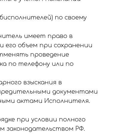
субисполнителей) по своему
нитель имеет право в
и его объем при сохранении
отменять проведение
ка по телефону или по
арного взыскания в
учредительными документами
ными актами Исполнителя.
ядке при условии полного
м законодательством РФ.