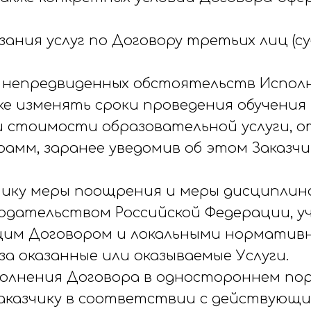
азания услуг по Договору третьих лиц (
ии непредвиденных обстоятельств Испол
е изменять сроки проведения обучения 
 и стоимости образовательной услуги, 
амм, заранее уведомив об этом Заказчи
зчику меры поощрения и меры дисциплин
одательством Российской Федерации, 
щим Договором и локальными норматив
за оказанные или оказываемые Услуги.
полнения Договора в одностороннем пор
аказчику в соответствии с действующи