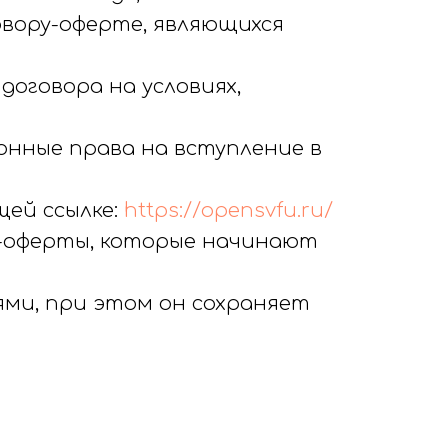
овору-оферте, являющихся
договора на условиях,
конные права на вступление в
щей ссылке:
https://opensvfu.ru/
ра-оферты, которые начинают
ями, при этом он сохраняет