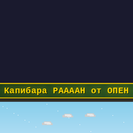
 Капибара РААААН от ОПЕН 