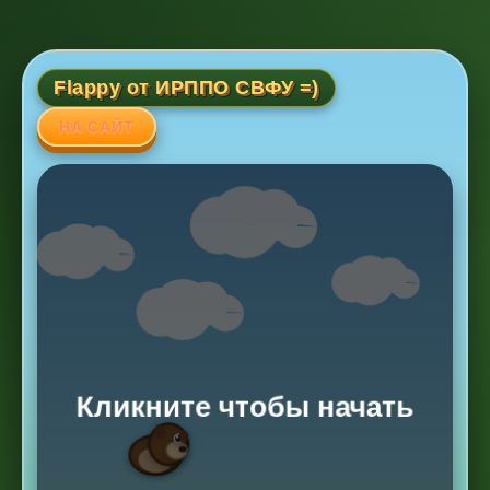
Flappy от ИРППО СВФУ =)
НА САЙТ